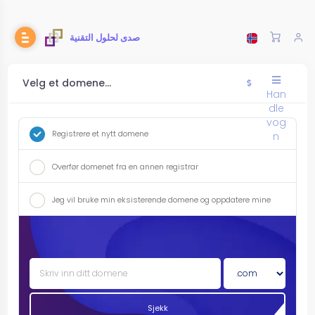
صدى لحلول التقنية
Velg et domene...
Han
dle
vog
Registrere et nytt domene
n
Overfør domenet fra en annen registrar
Jeg vil bruke min eksisterende domene og oppdatere mine
navneservere
Sjekk