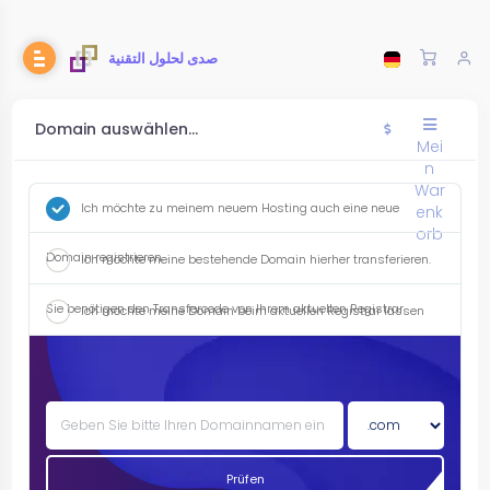
صدى لحلول التقنية
Domain auswählen...
Mei
n
War
Ich möchte zu meinem neuem Hosting auch eine neue
enk
orb
Domain registrieren.
Ich möchte meine bestehende Domain hierher transferieren.
Sie benötigen den Transfercode von Ihrem aktuellen Registrar.
Ich möchte meine Domain beim aktuellen Registrar lassen
und die Nameserver selber anspassen.
Prüfen